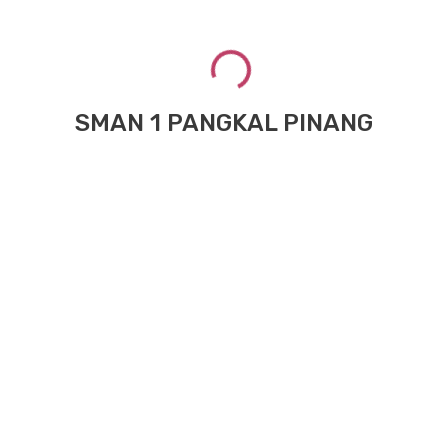
SMAN 1 PANGKAL PINANG
-
2
3
4
›
Apa Reaksi Anda?